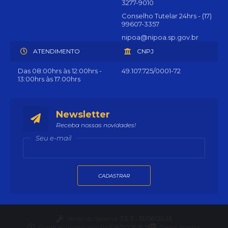
3277-9010
Conselho Tutelar 24hrs - (17)
99607-3357
nipoa@nipoa.sp.gov.br
ATENDIMENTO
CNPJ
Das 08:00hrs às 12:00hrs -
49.107.725/0001-72
13:00hrs às 17:00hrs
Newsletter
Receba nossas novidades!
Seu e-mail
CADASTRAR
Versão do Sistema:
3.5.3 - 19/06/2026
Portal atualizado em:
04/08/2026 15:15
Dados Abertos