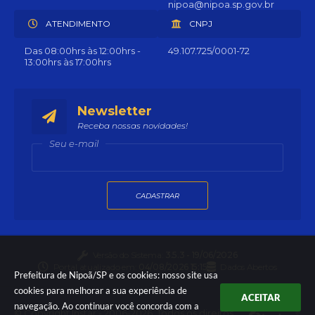
nipoa@nipoa.sp.gov.br
ATENDIMENTO
CNPJ
Das 08:00hrs às 12:00hrs -
49.107.725/0001-72
13:00hrs às 17:00hrs
Newsletter
Receba nossas novidades!
Seu e-mail
CADASTRAR
Versão do Sistema:
3.5.3 - 19/06/2026
Portal atualizado em:
04/08/2026 15:15
Dados Abertos
Prefeitura de Nipoã/SP e os cookies: nosso site usa
cookies para melhorar a sua experiência de
ACEITAR
navegação. Ao continuar você concorda com a
© Copyright Instar - 2006-2026. Todos os direitos