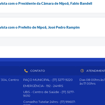
vista com o Presidente da Câmara de Nipoã, Fabio Bandeli
vista com o Prefeito de Nipoã, José Pedro Rampim
CONTATO
ATENDIMEN
º 304, Centro
PAÇO MUNICIPAL - (17) 3277-9220
Das 08:00hrs às 1
às 17:00hrs
EMERGÊNCIA - 192 - 24HRS
UBS - Centro de Saúde - (17) 3277-
9010
Conselho Tutelar 24hrs - (17) 99607-