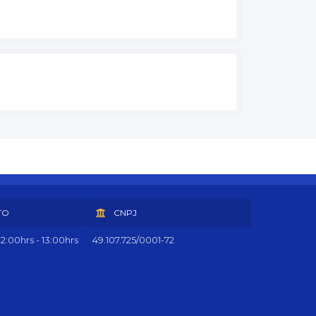
TO
CNPJ
2:00hrs - 13:00hrs
49.107.725/0001-72