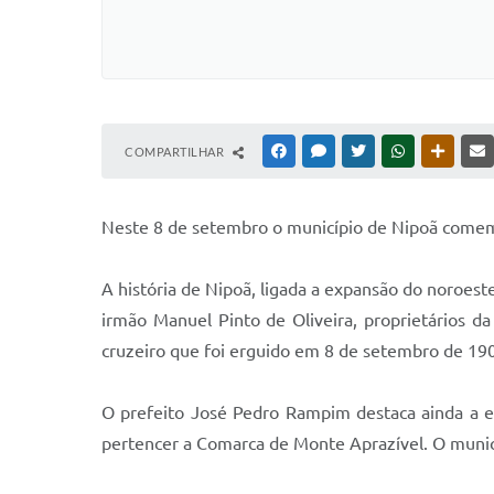
COMPARTILHAR
FACEBOOK
MESSENGER
TWITTER
WHATSAPP
OUTRAS
N
este 8 de setembro o município de Nipoã comem
A história de Nipoã, ligada a expansão do noroes
irmão Manuel Pinto de Oliveira, proprietários 
cruzeiro que foi erguido em 8 de setembro de 190
O prefeito José Pedro Rampim destaca ainda a e
pertencer a Comarca de Monte Aprazível. O municí