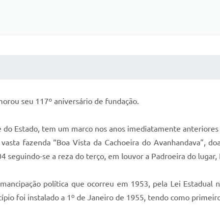
 MÍDIAS
RECEBA NOTÍCIAS
orou seu 117º aniversário de fundação.
te do Estado, tem um marco nos anos imediatamente anteriores a
da vasta fazenda “Boa Vista da Cachoeira do Avanhandava”, do
4 seguindo-se a reza do terço, em louvor a Padroeira do lugar
mancipação política que ocorreu em 1953, pela Lei Estadual
pio foi instalado a 1º de Janeiro de 1955, tendo como primeir