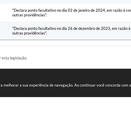
"Declara ponto facultativo no dia 02 de janeiro de 2024, em razão à 
outras providências".
"Declara ponto facultativo no dia 26 de dezembro de 2023, em razão à
outras providências".
r esta legislação.
RAS MÍDIAS
para melhorar a sua experiência de navegação. Ao continuar você concorda com 
e leitura:
Tom de voz: