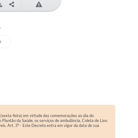
4
4
, (sexta-feira) em virtude das comemorações ao dia do
o Plantão da Saúde, os serviços de ambulância, Coleta de Lixo
eis. Art. 3° - Este Decreto entra em vigor da data de sua