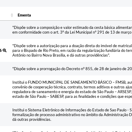
Ementa
Ementa
"Dispõe sobre a composição e valor estimado da cesta básica alimentar 
em conformidade com o art. 3° da Lei Municipal n° 291 de 13 de março 
"Dispõe sobre a autorização para a doação direta do imóvel de matricu
26
para o Bispado de Rio Preto, em razão da regularização fundiária do te
Antônio no Bairro Nova Brasília, e dá outras providências".
"Dispõe sobre a prorrogação do Decreto n° 855, de 28 de janeiro de 20
Institui o FUNDO MUNICIPAL DE SANEAMENTO BÁSICO – FMSB, autori
convênio de cooperação técnica, contrato, termos aditivos e outros aju
reguladora de saneamento e energia do estado de São Paulo – ARSESP
estado de São Paulo – SABESP, para as finalidades e condições que espec
Institui o Sistema Eletrônico de Informações do Estado de Sao Paulo 
formalização de processo administrativo no âmbito da Administração Di
dá outras providências.