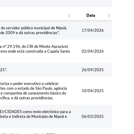
Data
Data
do servidor público municipal de Nipoã,
17/04/2026
de 2009 e dá outras providências".
la n° 29.196, do CRI de Monte Aprazível,
rreno onde está construída a Capela Santo
02/04/2026
25".
26/09/2025
za o poder executivo a celebrar
stes com o estado de São Paulo, agência
10/04/2025
, e companhia de saneamento básico do
ifica, e dá outras providências.
- SEI/CIDADES como meio eletrônico para a
reta e Indireta do Municipio de Nipoã e
06/03/2025