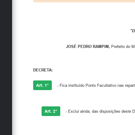
"D
JOSÉ PEDRO RAMPIM,
Prefeito do M
DECRETA:
Art. 1°
-
Fica instituído Ponto Facultativo nas repar
Art. 2°
-
Exclui ainda, das disposições deste D