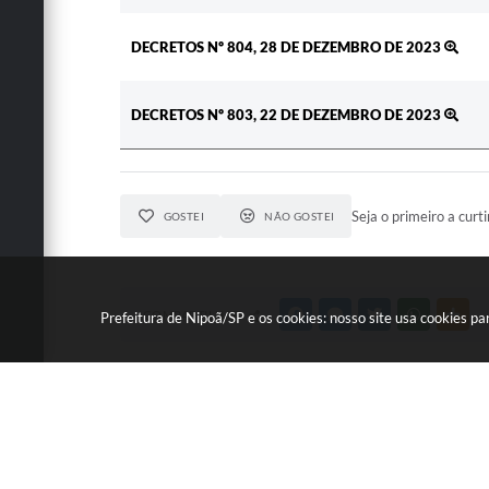
DECRETOS Nº 804, 28 DE DEZEMBRO DE 2023
DECRETOS Nº 803, 22 DE DEZEMBRO DE 2023
Seja o primeiro a curti
GOSTEI
NÃO GOSTEI
COMPARTILHAR
FACEBOOK
MESSENGER
TWITTER
WHATSAPP
OUT
Prefeitura de Nipoã/SP e os cookies: nosso site usa cookies 
Velocidade d