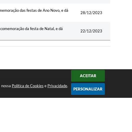
comemoração das festas de Ano Novo, e dá
28/12/2023
 comemoração da festa de Natal, e dá
22/12/2023
ACEITAR
a nossa
Política de Cookies
e
Privacidade
.
PERSONALIZAR
Volume