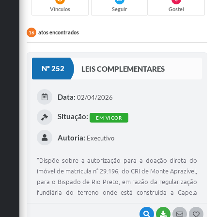
Vínculos
Seguir
Gostei
atos encontrados
16
Nº 252
LEIS COMPLEMENTARES
Data:
02/04/2026
Situação:
EM VIGOR
Autoria:
Executivo
"Dispõe sobre a autorização para a doação direta do
imóvel de matricula n° 29.196, do CRI de Monte Aprazível,
para o Bispado de Rio Preto, em razão da regularização
fundiária do terreno onde está construída a Capela
Santo Antônio no Bairro Nova Brasília, e dá outras
providências".
VISUALIZAR
BAIXAR
SEGUIR
G