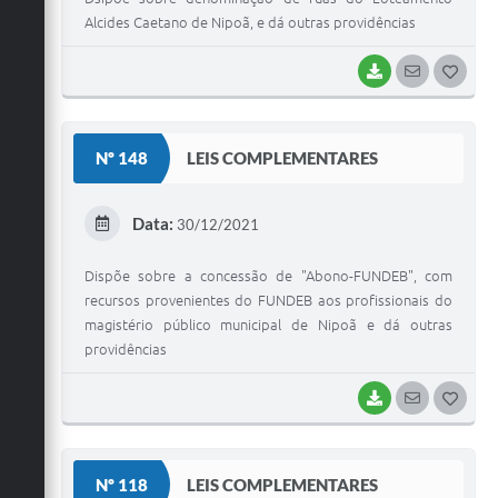
Alcides Caetano de Nipoã, e dá outras providências
BAIXAR
SEGUIR
G
O
S
Nº 148
LEIS COMPLEMENTARES
T
E
Data:
30/12/2021
I
Dispõe sobre a concessão de "Abono-FUNDEB", com
recursos provenientes do FUNDEB aos profissionais do
magistério público municipal de Nipoã e dá outras
providências
BAIXAR
SEGUIR
G
O
S
Nº 118
LEIS COMPLEMENTARES