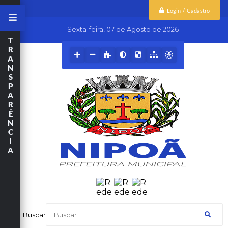
Login / Cadastro
Sexta-feira
07 de Agosto de 2026
T
R
A
N
S
P
A
R
Ê
N
C
I
A
Buscar