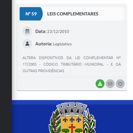
S
Nº 59
LEIS COMPLEMENTARES
T
E
Data:
23/12/2010
I
Autoria:
Legislativo
ALTERA DISPOSITIVOS DA LEI COMPLEMENTAR Nº
17/2005 - CÓDIGO TRIBUTÁRIO MUNICIPAL - E DÁ
OUTRAS PROVIDÊNCIAS.
BAIXAR
SEGUIR
G
O
S
T
E
I