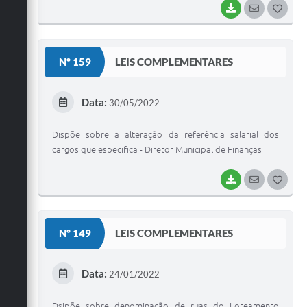
BAIXAR
SEGUIR
G
O
S
Nº 159
LEIS COMPLEMENTARES
T
E
Data:
30/05/2022
I
Dispõe sobre a alteração da referência salarial dos
cargos que especifica - Diretor Municipal de Finanças
BAIXAR
SEGUIR
G
O
S
Nº 149
LEIS COMPLEMENTARES
T
E
Data:
24/01/2022
I
Dsipõe sobre denominação de ruas do Loteamento