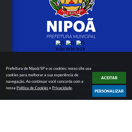
LOCALIZAÇÃO
CONTATO
Prefeitura de Nipoã/SP e os cookies: nosso site usa
cookies para melhorar a sua experiência de
Rua Rio de Janeiro, Nº
PAÇO MUNICIPAL - (17)
ACEITAR
navegação. Ao continuar você concorda com a
304, Centro
3277-9220
nossa
Política de Cookies
e
Privacidade
.
CEP: 15240-041
EMERGÊNCIA - 192 - 24HRS
PERSONALIZAR
UBS - Centro de Saúde -
(17) 3277-9010
Conselho Tutelar 24hrs -
(17) 99607-3357
nipoa@nipoa.sp.gov.br
ATENDIMENTO
CNPJ