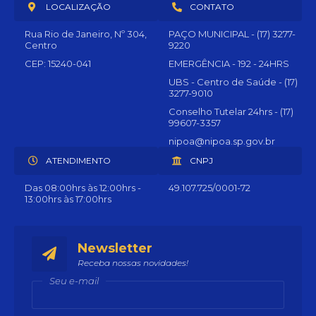
LOCALIZAÇÃO
CONTATO
Rua Rio de Janeiro, Nº 304,
PAÇO MUNICIPAL - (17) 3277-
Centro
9220
CEP: 15240-041
EMERGÊNCIA - 192 - 24HRS
UBS - Centro de Saúde - (17)
3277-9010
Conselho Tutelar 24hrs - (17)
99607-3357
nipoa@nipoa.sp.gov.br
ATENDIMENTO
CNPJ
Das 08:00hrs às 12:00hrs -
49.107.725/0001-72
13:00hrs às 17:00hrs
Newsletter
Receba nossas novidades!
Seu e-mail