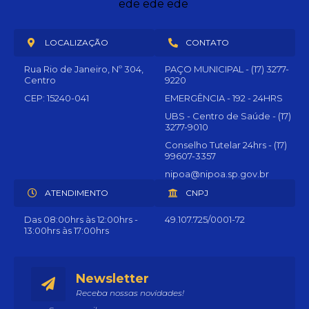
LOCALIZAÇÃO
CONTATO
Rua Rio de Janeiro, Nº 304,
PAÇO MUNICIPAL - (17) 3277-
Centro
9220
CEP: 15240-041
EMERGÊNCIA - 192 - 24HRS
UBS - Centro de Saúde - (17)
3277-9010
Conselho Tutelar 24hrs - (17)
99607-3357
nipoa@nipoa.sp.gov.br
ATENDIMENTO
CNPJ
Das 08:00hrs às 12:00hrs -
49.107.725/0001-72
13:00hrs às 17:00hrs
Newsletter
Receba nossas novidades!