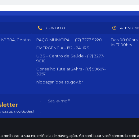
CONTATO
ATENDIM
, Nº 304, Centro
PAÇO MUNICIPAL - (17) 3277-9220
Das 08:00hrs à
às 17:00hrs
EMERGÊNCIA - 192 - 24HRS
UBS - Centro de Saúde - (17) 3277-
9010
Conselho Tutelar 24hrs - (17) 99607-
3357
nipoa@nipoa.sp.gov.br
Seu e-mail
letter
nossas novidades!
para melhorar a sua experiência de navegação. Ao continuar você concorda com 
são do Sistema:
3.5.3 - 19/06/2026
Portal atualizado em:
04/08/2026 15:15