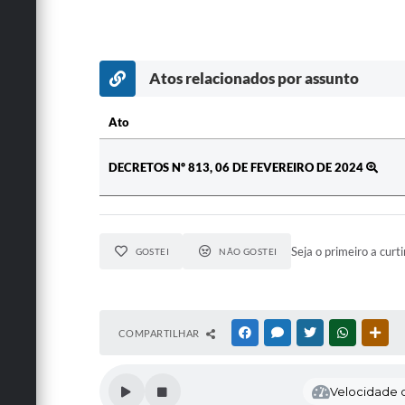
Atos relacionados por assunto
Ato
Ato
DECRETOS Nº 813, 06 DE FEVEREIRO DE 2024
Seja o primeiro a curti
GOSTEI
NÃO GOSTEI
COMPARTILHAR
FACEBOOK
MESSENGER
TWITTER
WHATSAPP
OUT
Velocidade d