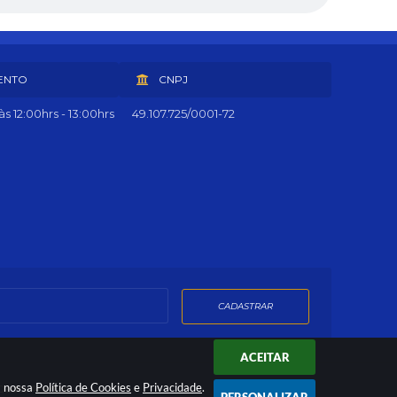
ENTO
CNPJ
s 12:00hrs - 13:00hrs
49.107.725/0001-72
CADASTRAR
ACEITAR
a nossa
Política de Cookies
e
Privacidade
.
Dados Abertos