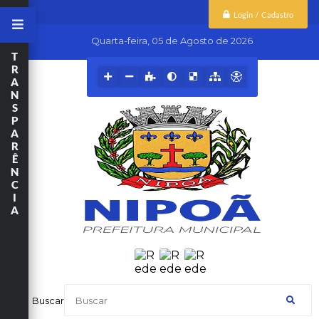
Login / Cadastro
Quarta-feira
05 de Agosto de 2026
T
R
A
N
S
P
A
R
Ê
N
C
I
A
Buscar