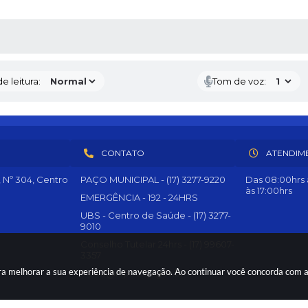
RAS MÍDIAS
e leitura:
Tom de voz:
CONTATO
ATENDIM
, Nº 304, Centro
PAÇO MUNICIPAL - (17) 3277-9220
Das 08:00hrs à
às 17:00hrs
EMERGÊNCIA - 192 - 24HRS
UBS - Centro de Saúde - (17) 3277-
9010
Conselho Tutelar 24hrs - (17) 99607-
3357
para melhorar a sua experiência de navegação. Ao continuar você concorda com 
nipoa@nipoa.sp.gov.br