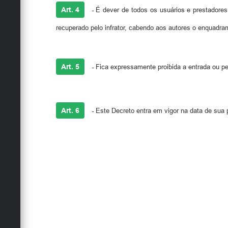
Art. 4
-
É dever de todos os usuários e prestadores
recuperado pelo infrator, cabendo aos autores o enquadra
Art. 5
-
Fica expressamente proibida a entrada ou p
Art. 6
-
Este Decreto entra em vigor na data de sua 