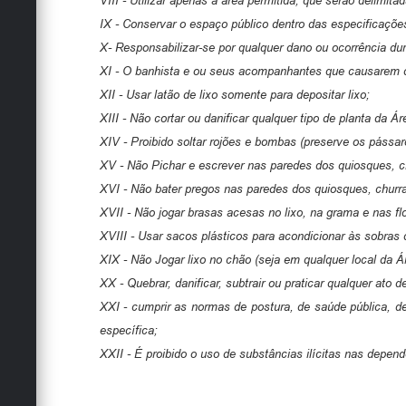
VIII - Utilizar apenas a área permitida, que serão delimita
IX - Conservar o espaço público dentro das especificações
X- Responsabilizar-se por qualquer dano ou ocorrência dur
XI - O banhista e ou seus acompanhantes que causarem dan
XII - Usar latão de lixo somente para depositar lixo;
XIII - Não cortar ou danificar qualquer tipo de planta da Ár
XIV - Proibido soltar rojões e bombas (preserve os pássar
XV - Não Pichar e escrever nas paredes dos quiosques, ch
XVI - Não bater pregos nas paredes dos quiosques, churra
XVII - Não jogar brasas acesas no lixo, na grama e nas fl
XVIII - Usar sacos plásticos para acondicionar às sobras d
XIX - Não Jogar lixo no chão (seja em qualquer local da Ár
XX - Quebrar, danificar, subtrair ou praticar qualquer at
XXI - cumprir as normas de postura, de saúde pública, de
específica;
XXII - É proibido o uso de substâncias ilícitas nas depen