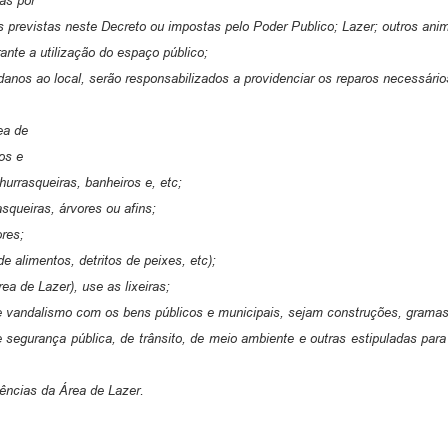
das por
 previstas neste Decreto ou impostas pelo Poder Publico; Lazer; outros anim
ante a utilização do espaço público;
os ao local, serão responsabilizados a providenciar os reparos necessários 
ea de
os e
urrasqueiras, banheiros e, etc;
squeiras, árvores ou afins;
ores;
e alimentos, detritos de peixes, etc);
ea de Lazer), use as lixeiras;
o de vandalismo com os bens públicos e municipais, sejam construções, gramas,
 segurança pública, de trânsito, de meio ambiente e outras estipuladas para 
dências da Área de Lazer.