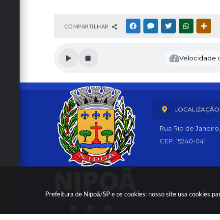
COMPARTILHAR
FACEBOOK
MESSENGER
TWITTER
WHATSAPP
OUT
Velocidade d
LOCALIZAÇÃO
Rua Rio de Janeiro
CEP: 15240-041
Prefeitura de Nipoã/SP e os cookies: nosso site usa cookies 