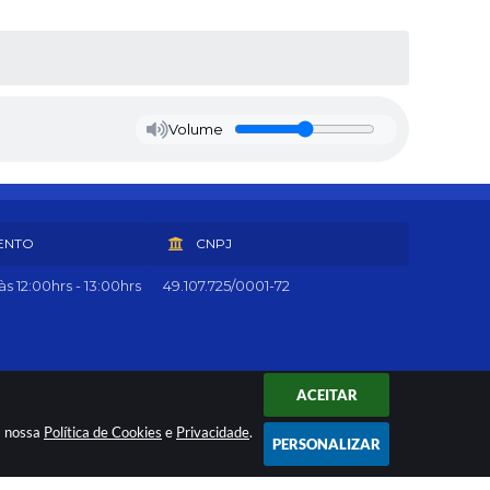
Volume
ENTO
CNPJ
s 12:00hrs - 13:00hrs
49.107.725/0001-72
ACEITAR
a nossa
Política de Cookies
e
Privacidade
.
PERSONALIZAR