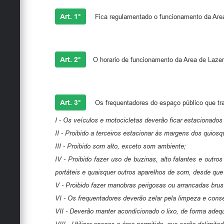
Art. 1°
Fica regulamentado o funcionamento da Area
Art. 2°
O horario de funcionamento da Area de Lazer 
Art. 3°
Os frequentadores do espaço público que trat
I - Os veículos e motocicletas deverão ficar estacionados
II - Proibido a terceiros estacionar às margens dos quiosq
III - Proibido som alto, exceto som ambiente;
IV - Proibido fazer uso de buzinas, alto falantes e outr
portáteis e quaisquer outros aparelhos de som, desde que
V - Proibido fazer manobras perigosas ou arrancadas brusc
VI - Os frequentadores deverão zelar pela limpeza e conse
VII - Deverão manter acondicionado o lixo, de forma adequ