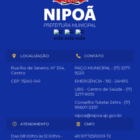
LOCALIZAÇÃO
CONTATO
Rua Rio de Janeiro, Nº 304,
PAÇO MUNICIPAL - (17) 3277-
Centro
9220
CEP: 15240-041
EMERGÊNCIA - 192 - 24HRS
UBS - Centro de Saúde - (17)
3277-9010
Conselho Tutelar 24hrs - (17)
99607-3357
nipoa@nipoa.sp.gov.br
ATENDIMENTO
CNPJ
Das 08:00hrs às 12:00hrs -
49.107.725/0001-72