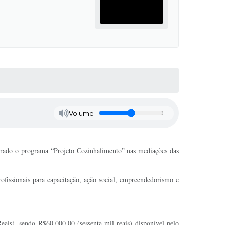
Volume
gurado o programa “Projeto Cozinhalimento” nas mediações das
ofissionais para capacitação, ação social, empreendedorismo e
eais), sendo R$60.000,00 (sessenta mil reais) disponível pelo