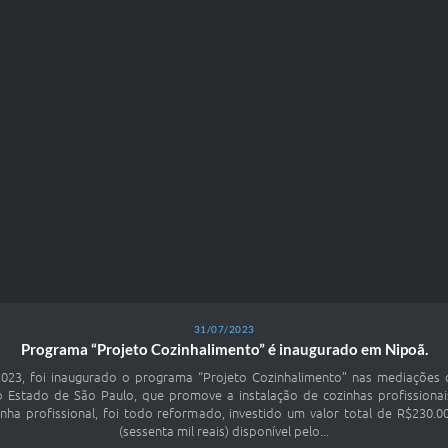
31/07/2023
Programa “Projeto Cozinhalimento” é inaugurado em Nipoã.
2023, foi inaugurado o programa “Projeto Cozinhalimento” nas mediações 
 do Estado de São Paulo, que promove a instalação de cozinhas profissiona
a profissional, foi todo reformado, investido um valor total de R$230.00
(sessenta mil reais) disponível pelo...