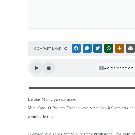
COMPARTILHAR
FACEBOOK
MESSENGER
TWITTER
WHATSAPP
OUTRAS
Velocidade de l
Escolas Municipais do nosso
Município. O Projeto Estadual está vinculado à Secretaria de
geração de renda.
O espaço que agora recebe a cozinha profissional, foi todo r