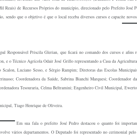
 Reais) de Recursos Próprios do município, direcionado pelo Prefeito José P
 sendo que o objetivo é que o local receba diversos cursos e capacite novos
ponsável Priscila Glerian, que ficará no comando dos cursos e afins real
, e o Técnico Agrícola Odair José Grillo representando a Casa da Agricultura;
Scalon, Luciano Sesso, e Sérgio Rampim; Diretoras das Escolas Municipais
Perinasso; Coordenadora da Saúde, Sabrina Bianchi Marquesi; Coordenador da C
ordenadora Tesouraria, Celma Beltramini; Engenheiro Civil Municipal, Ewerto
icipal, Tiago Henrique de Oliveira.
Em sua fala o prefeito José Pedro destacou o quanto foi importa
nvolve vários departamentos. O Deputado foi representado no cerimonial pel