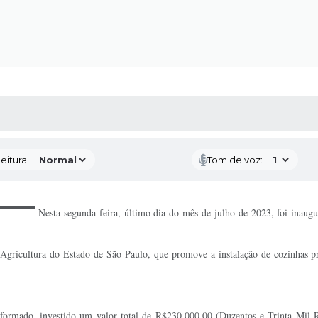
 MÍDIAS
RECEBA NOTÍCIAS
eitura:
Tom de voz:
Nesta segunda-feira, último dia do mês de julho de 2023, foi inau
 Agricultura do Estado de São Paulo, que promove a instalação de cozinhas pr
eformado, investido um valor total de R$230.000,00 (Duzentos e Trinta Mil R