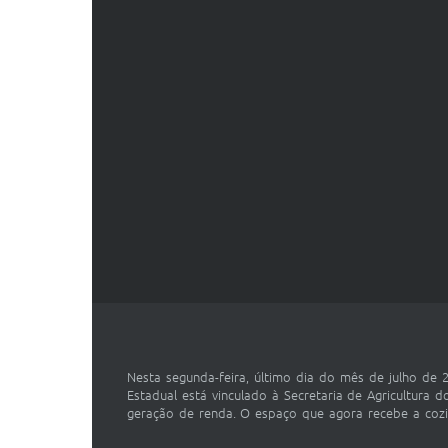
Nesta segunda-feira, último dia do mês de julho de 
Estadual está vinculado à Secretaria de Agricultura
geração de renda. O espaço que agora recebe a cozinh