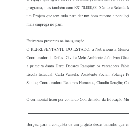
programa, mas também com R$170.000,00 (Cento e Setenta Mil
um Projeto que tem tudo para dar um bom retorno a população,
mais emprega no país.
Estiveram presentes na inauguração
O REPRESENTANTE DO ESTADO; a Nutricionista Municipal Res
Coordenador da Defesa Civil e Meio Ambiente João Ivan Giacon
a primeira dama Darci Decares Rampim; os vereadores Fábio 
Escola Estadual, Carla Vanzela; Assistente Social, Solange 
Santos; Coordenadora Recursos Humanos, Claudia Scaglia; Co
O cerimonial ficou por conta do Coordenador da Educação Mun
Borges, para a conquista de um projeto desse tamanho que e