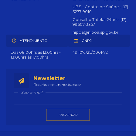
UBS - Centro de Saúde - (17)
3277-9010
Conselho Tutelar 24hrs - (17)
99607-3357
nipoa@nipoa.sp.gov.br
ATENDIMENTO
CNPJ
Das 08:00hrs às 12:00hrs -
49.107.725/0001-72
13:00hrs às 17:00hrs
Newsletter
Receba nossas novidades!
Seu e-mail
CADASTRAR