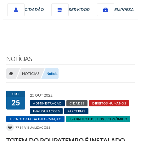
CIDADÃO
SERVIDOR
EMPRESA
NOTÍCIAS
NOTÍCIAS
Notícia
OUT
25 OUT 2022
25
ADMINISTRAÇÃO
CIDADES
DIREITOS HUMANOS
INAUGURAÇÕES
PARCERIAS
TECNOLOGIA DA INFORMAÇÃO
TRABALHO E DESENV. ECONÔMICO
7784 VISUALIZAÇÕES
TOTEM DO POUPATEMPO É INSTALADO