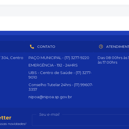
CONTATO
ATENDIMEN
º 304, Centro
PAÇO MUNICIPAL - (17) 3277-9220
Das 08:00hrs às 1
às 17:00hrs
EMERGÊNCIA - 192 - 24HRS
UBS - Centro de Saúde - (17) 3277-
9010
Conselho Tutelar 24hrs - (17) 99607-
3357
nipoa@nipoa.sp.gov.br
Seu e-mail
tter
sas novidades!