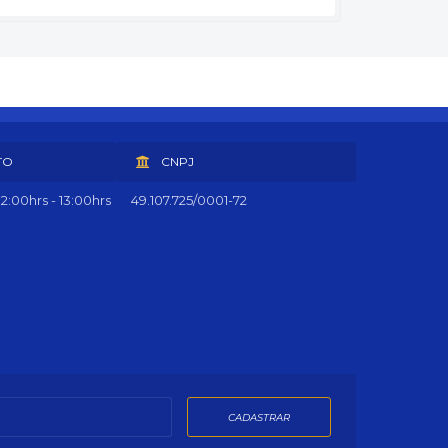
TO
CNPJ
2:00hrs - 13:00hrs
49.107.725/0001-72
CADASTRAR