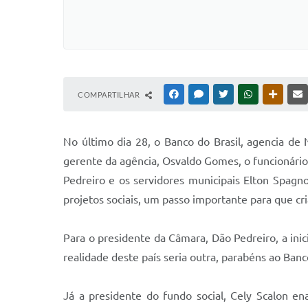
COMPARTILHAR
FACEBOOK
MESSENGER
TWITTER
WHATSAPP
OUTRAS
N
o último dia 28, o Banco do Brasil, agencia de
gerente da agência, Osvaldo Gomes, o funcionário
Pedreiro e os servidores municipais Elton Spagnol
projetos sociais, um passo importante para que cri
Para o presidente da Câmara, Dão Pedreiro, a inici
realidade deste país seria outra, parabéns ao Banc
Já a presidente do fundo social, Cely Scalon en