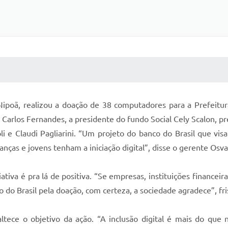
 MÍDIAS
RECEBA NOTÍCIAS
 Nipoã, realizou a doação de 38 computadores para a Prefeitu
 Carlos Fernandes, a presidente do fundo Social Cely Scalon, p
i e Claudi Pagliarini. “Um projeto do banco do Brasil que visa 
anças e jovens tenham a iniciação digital”, disse o gerente Osva
ativa é pra lá de positiva. “Se empresas, instituições finance
o do Brasil pela doação, com certeza, a sociedade agradece”, fri
altece o objetivo da ação. “A inclusão digital é mais do que 