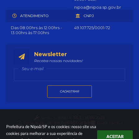
nipoa@nipoa.sp.gov.br
ATENDIMENTO
CNPJ
Das 08:00hrs às 12:00hrs -
49.107.725/0001-72
13:00hrs às 17:00hrs
Newsletter
Receba nossas novidades!
Seu e-mail
CADASTRAR
Versão do Sistema:
3.5.3 - 19/06/2026
Portal atualizado em:
04/08/2026 15:15
Dados Abertos
Prefeitura de Nipoã/SP e os cookies: nosso site usa
cookies para melhorar a sua experiência de
ACEITAR