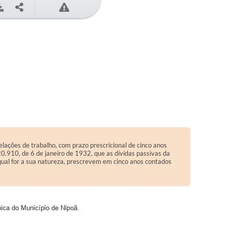
elações de trabalho, com prazo prescricional de cinco anos
20.910, de 6 de janeiro de 1932, que as dívidas passivas da
 qual for a sua natureza, prescrevem em cinco anos contados
nica do Município de Nipoã.