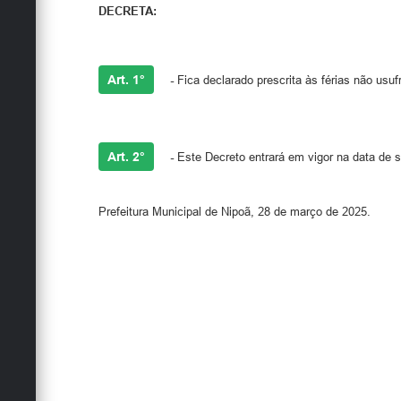
DECRETA:
Art. 1°
-
Fica declarado prescrita às férias não usu
Art. 2°
-
Este Decreto entrará em vigor na data de s
Prefeitura Municipal de Nipoã, 28 de março de 2025.