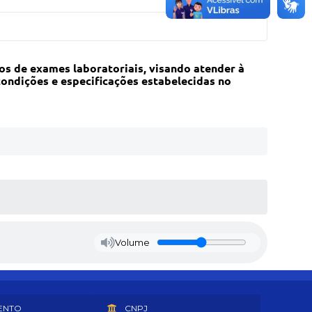
os de exames laboratoriais, visando atender à
ondições e especificações estabelecidas no
Volume
ENTO
CNPJ