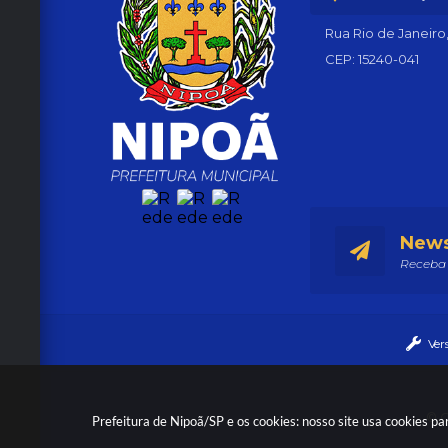
R
o
Rua Rio de Janeiro
s
â
CEP: 15240-041
n
g
el
a
F
o
c
hi
S
el
a
News
n
Receba 
Ver
© C
Prefeitura de Nipoã/SP e os cookies: nosso site usa cookies 