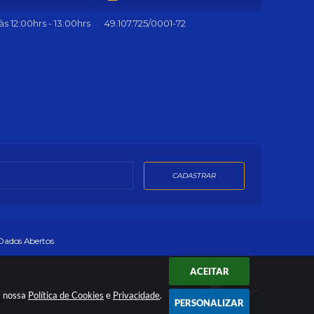
s 12:00hrs - 13:00hrs
49.107.725/0001-72
CADASTRAR
Dados Abertos
ACEITAR
cnologia
a nossa
Política de Cookies
e
Privacidade
.
PERSONALIZAR