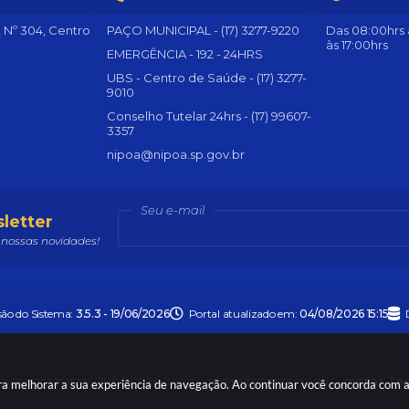
, Nº 304, Centro
PAÇO MUNICIPAL - (17) 3277-9220
Das 08:00hrs à
às 17:00hrs
EMERGÊNCIA - 192 - 24HRS
UBS - Centro de Saúde - (17) 3277-
9010
Conselho Tutelar 24hrs - (17) 99607-
3357
nipoa@nipoa.sp.gov.br
Seu e-mail
letter
nossas novidades!
são do Sistema:
3.5.3 - 19/06/2026
Portal atualizado em:
04/08/2026 15:15
opyright Instar - 2006-2026. Todos os direitos reservados -
Instar Te
para melhorar a sua experiência de navegação. Ao continuar você concorda com 