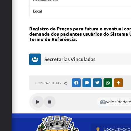
Local
Registro de Preços para futura e eventual co
demanda dos pacientes usuários do Sistema Ú
Termo de Referência.
Secretarias Vinculadas
S
COMPARTILHAR
FACEBOOK
MESSENGER
TWITTER
WHATSAPP
OUTRA
A
Ú
D
Velocidade de
E
C
o
o
r
d.
LOCALIZAÇÃO