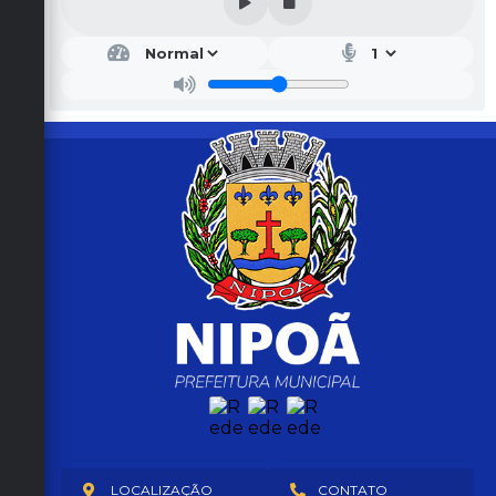
SER
VIÇ
OS
UR
BA
NO
S
Coor
d.
Regi
nald
o J.
Perei
ra
Sant
os
LOCALIZAÇÃO
CONTATO