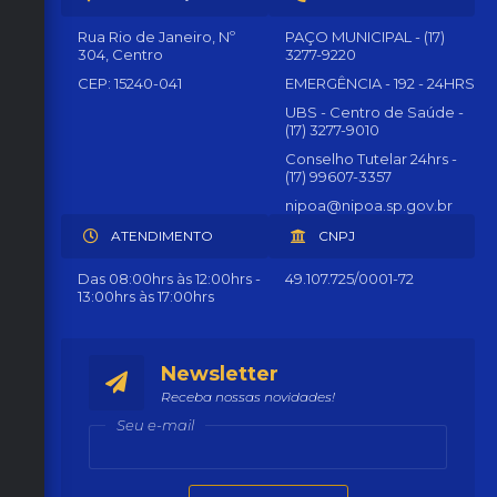
Rua Rio de Janeiro, Nº
PAÇO MUNICIPAL - (17)
304, Centro
3277-9220
CEP: 15240-041
EMERGÊNCIA - 192 - 24HRS
UBS - Centro de Saúde -
(17) 3277-9010
Conselho Tutelar 24hrs -
(17) 99607-3357
nipoa@nipoa.sp.gov.br
ATENDIMENTO
CNPJ
Das 08:00hrs às 12:00hrs -
49.107.725/0001-72
13:00hrs às 17:00hrs
Newsletter
Receba nossas novidades!
Seu e-mail