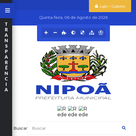
Login / Cadastro
Quinta-feira
06 de Agosto de 2026
T
R
A
N
S
P
A
R
Ê
N
C
I
A
Buscar