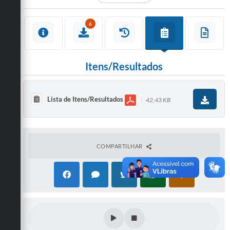
6
Itens/Resultados
Lista de Itens/Resultados
42,43 KB
COMPARTILHAR