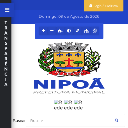
Login / Cadastro
Domingo
09 de Agosto de 2026
T
R
A
N
S
P
A
R
Ê
N
C
I
A
Buscar