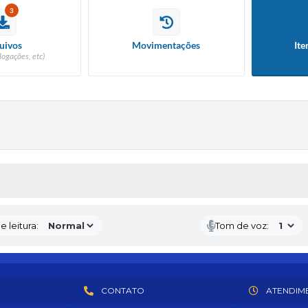
3
uivos
Movimentações
Ite
logações, etc)
S MÍDIAS
 leitura:
Tom de voz:
CONTATO
ATENDIM