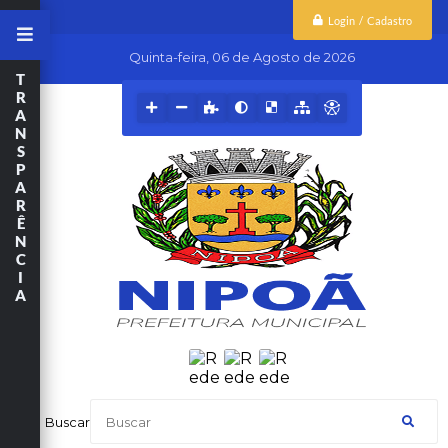
Login / Cadastro
Quinta-feira
06 de Agosto de 2026
T
R
A
N
S
P
A
R
Ê
N
C
I
A
Buscar