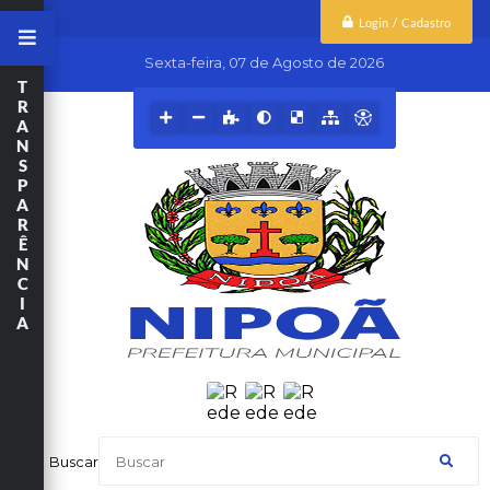
Login / Cadastro
Sexta-feira
07 de Agosto de 2026
T
R
A
N
S
P
A
R
Ê
N
C
I
A
Buscar