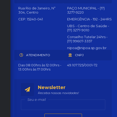
Rua Rio de Janeiro, Nº
PAÇO MUNICIPAL - (17)
304, Centro
3277-9220
CEP: 15240-041
EMERGÊNCIA - 192 - 24HRS
UBS - Centro de Saúde -
(17) 3277-9010
Conselho Tutelar 24hrs -
(17) 99607-3357
nipoa@nipoa.sp.gov.br
ATENDIMENTO
CNPJ
Das 08:00hrs às 12:00hrs -
49.107.725/0001-72
13:00hrs às 17:00hrs
Newsletter
Receba nossas novidades!
Seu e-mail