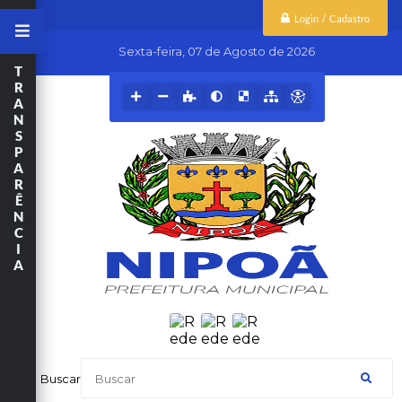
Login / Cadastro
Sexta-feira
07 de Agosto de 2026
T
R
A
N
S
P
A
R
Ê
N
C
I
A
Buscar