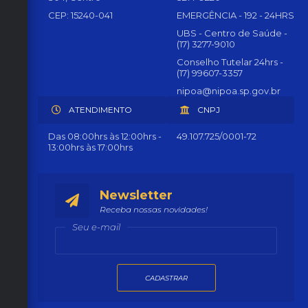
CEP: 15240-041
EMERGÊNCIA - 192 - 24HRS
UBS - Centro de Saúde -
(17) 3277-9010
Conselho Tutelar 24hrs -
(17) 99607-3357
nipoa@nipoa.sp.gov.br
ATENDIMENTO
CNPJ
Das 08:00hrs às 12:00hrs -
49.107.725/0001-72
13:00hrs às 17:00hrs
Newsletter
Receba nossas novidades!
Seu e-mail
CADASTRAR