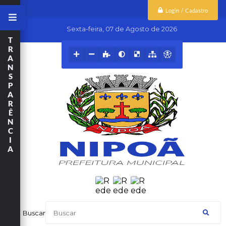
Login / Cadastro
Sexta-feira
07 de Agosto de 2026
T
R
A
N
S
P
A
R
Ê
N
C
I
A
Buscar