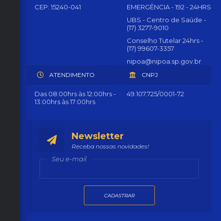
CEP: 15240-041
EMERGÊNCIA - 192 - 24HRS
UBS - Centro de Saúde -
(17) 3277-9010
Conselho Tutelar 24hrs -
(17) 99607-3357
nipoa@nipoa.sp.gov.br
ATENDIMENTO
CNPJ
Das 08:00hrs às 12:00hrs -
49.107.725/0001-72
13:00hrs às 17:00hrs
Newsletter
Receba nossas novidades!
Seu e-mail
CADASTRAR