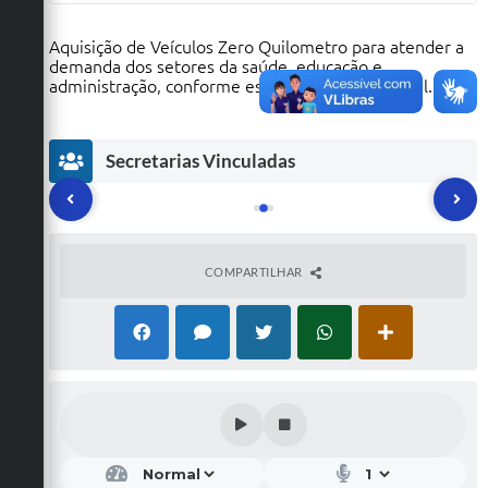
Aquisição de Veículos Zero Quilometro para atender a
demanda dos setores da saúde, educação e
administração, conforme especificações do edital.
Secretarias Vinculadas
COMPARTILHAR
Ú
AD
EDU
E
MIN
CA
IST
ÇÃ
or