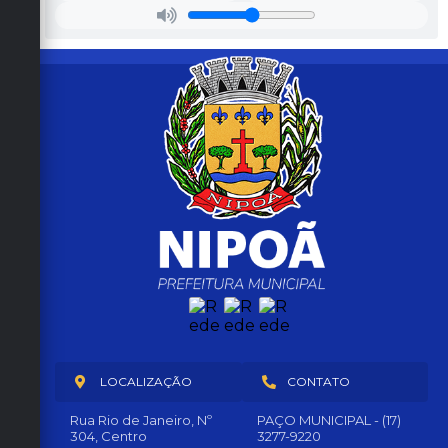
RA
O
ÇÃ
sâ
Coor
el
O -
d.
PRE
Tiag
hi
o H.
FEIT
la
de
O
Olive
MU
ira
NIC
IPA
L
JOS
É
PED
RO
RAM
PIM
LOCALIZAÇÃO
CONTATO
Rua Rio de Janeiro, Nº
PAÇO MUNICIPAL - (17)
304, Centro
3277-9220