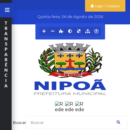
Login / Cadastro
Quinta-feira
06 de Agosto de 2026
T
R
A
N
S
P
A
R
Ê
N
C
I
A
Buscar