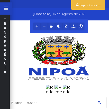
Login / Cadastro
Quinta-feira
06 de Agosto de 2026
T
R
A
N
S
P
A
R
Ê
N
C
I
A
Buscar