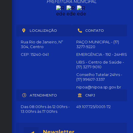
LOCALIZAÇÃO
CONTATO
Rua Rio de Janeiro, Nº
PAÇO MUNICIPAL - (17)
304, Centro
3277-9220
CEP: 15240-041
EMERGÊNCIA - 192 - 24HRS
UBS - Centro de Saúde -
(17) 3277-9010
Conselho Tutelar 24hrs -
(17) 99607-3357
nipoa@nipoa.sp.gov.br
ATENDIMENTO
CNPJ
Das 08:00hrs às 12:00hrs -
49.107.725/0001-72
13:00hrs às 17:00hrs
Newsletter