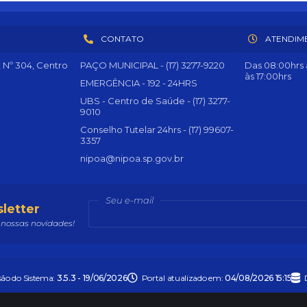
CONTATO
ATENDIM
, Nº 304, Centro
PAÇO MUNICIPAL - (17) 3277-9220
Das 08:00hrs à
às 17:00hrs
EMERGÊNCIA - 192 - 24HRS
UBS - Centro de Saúde - (17) 3277-
9010
Conselho Tutelar 24hrs - (17) 99607-
3357
nipoa@nipoa.sp.gov.br
Seu e-mail
letter
nossas novidades!
são do Sistema:
3.5.3 - 19/06/2026
Portal atualizado em:
04/08/2026 15:15