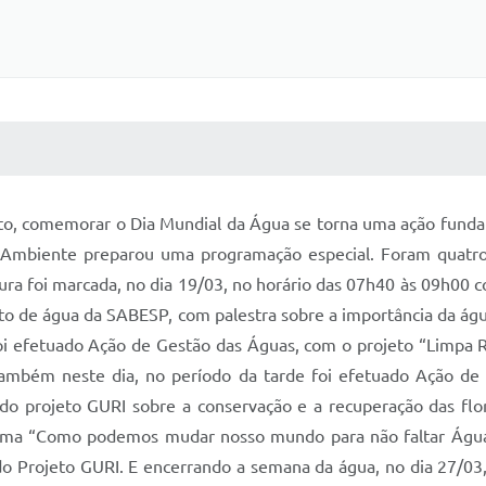
 MÍDIAS
RECEBA NOTÍCIAS
o, comemorar o Dia Mundial da Água se torna uma ação fundam
Ambiente preparou uma programação especial. Foram quatro 
ra foi marcada, no dia 19/03, no horário das 07h40 às 09h00 c
o de água da SABESP, com palestra sobre a importância da águ
i efetuado Ação de Gestão das Águas, com o projeto “Limpa R
Também neste dia, no período da tarde foi efetuado Ação d
do projeto GURI sobre a conservação e a recuperação das flor
tema “Como podemos mudar nosso mundo para não faltar Água”
do Projeto GURI. E encerrando a semana da água, no dia 27/03, 