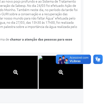
pal ao novo poço profundo e ao Sistema de Tratamento
peração da Sabesp. No dia 24/03 foi efetuado Ação de
o do Moinho. Também neste dia, no período da tarde foi
 GURI sobre a conservação e a recuperação das
dar nosso mundo para não faltar Água” efetuada pelo
ua, no dia 27/03, das 15h30 às 17h00, foi realizada
m palestra sobre a importância da água realizada pelo
orma de
chamar a atenção das pessoas para esse