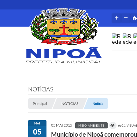
NOTÍCIAS
Principal
NOTÍCIAS
Notícia
MAI
05 MAI 2015
MEIO AMBIENTE
6621 VISUA
05
Município de Nipoã comemorou 