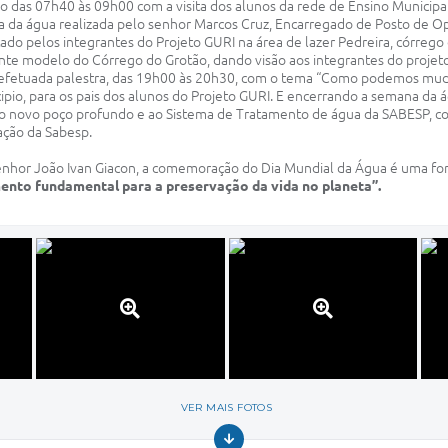
ário das 07h40 às 09h00 com a visita dos alunos da rede de Ensino Munici
a da água realizada pelo senhor Marcos Cruz, Encarregado de Posto de O
ado pelos integrantes do Projeto GURI na área de lazer Pedreira, córreg
te modelo do Córrego do Grotão, dando visão aos integrantes do projeto
foi efetuada palestra, das 19h00 às 20h30, com o tema “Como podemos mu
pio, para os pais dos alunos do Projeto GURI. E encerrando a semana da ág
 ao novo poço profundo e ao Sistema de Tratamento de água da SABESP, co
ação da Sabesp.
 senhor João Ivan Giacon, a comemoração do Dia Mundial da Água é uma f
mento fundamental para a preservação da vida no planeta”.
VER MAIS FOTOS