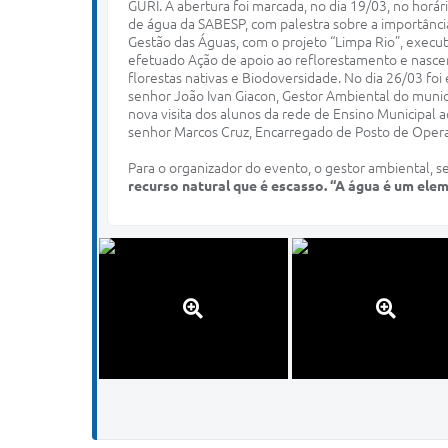
GURI. A abertura foi marcada, no dia 19/03, no hor
de água da SABESP, com palestra sobre a importânci
Gestão das Águas, com o projeto “Limpa Rio”, execut
efetuado Ação de apoio ao reflorestamento e nascen
florestas nativas e Biodoversidade. No dia 26/03 
senhor João Ivan Giacon, Gestor Ambiental do munici
nova visita dos alunos da rede de Ensino Municipal
senhor Marcos Cruz, Encarregado de Posto de Oper
Para o organizador do evento, o gestor ambiental,
recurso natural que é escasso. “A água é um ele