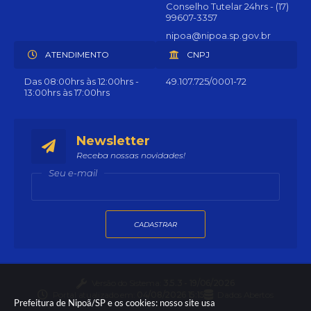
Conselho Tutelar 24hrs - (17)
99607-3357
nipoa@nipoa.sp.gov.br
ATENDIMENTO
CNPJ
Das 08:00hrs às 12:00hrs -
49.107.725/0001-72
13:00hrs às 17:00hrs
Newsletter
Receba nossas novidades!
Seu e-mail
CADASTRAR
Versão do Sistema:
3.5.3 - 19/06/2026
Portal atualizado em:
04/08/2026 15:15
Dados Abertos
Prefeitura de Nipoã/SP e os cookies: nosso site usa