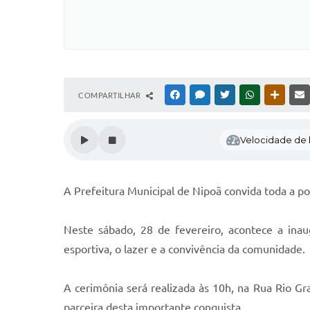
COMPARTILHAR
FACEBOOK
MESSENGER
TWITTER
WHATSAPP
OUTRAS
Velocidade de l
A Prefeitura Municipal de Nipoã convida toda a p
Neste sábado, 28 de fevereiro, acontece a inau
esportiva, o lazer e a convivência da comunidade.
A cerimônia será realizada às 10h, na Rua Rio Gr
parceira desta importante conquista.