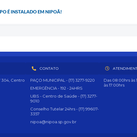
O É INSTALADO EM NIPOÃ!
CONTATO
ATENDIMEN
º 304, Centro
PAÇO MUNICIPAL - (17) 3277-9220
Das 08:00hrs às 1
às 17:00hrs
EMERGÊNCIA - 192 - 24HRS
UBS - Centro de Saúde - (17) 3277-
9010
Conselho Tutelar 24hrs - (17) 99607-
3357
nipoa@nipoa.sp.gov.br