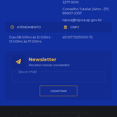
3277-9010
Conselho Tutelar 24hrs - (17)
99607-3357
nipoa@nipoa.sp.gov.br
ATENDIMENTO
CNPJ
Das 08:00hrs às 12:00hrs -
49.107.725/0001-72
13:00hrs às 17:00hrs
Newsletter
Receba nossas novidades!
Seu e-mail
CADASTRAR
Versão do Sistema:
3.5.3 - 19/06/2026