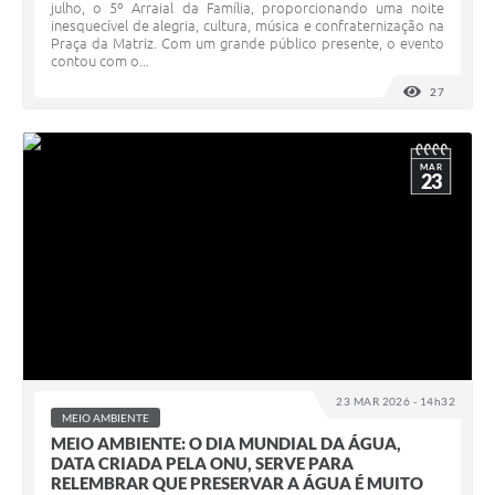
julho, o 5º Arraial da Família, proporcionando uma noite
inesquecível de alegria, cultura, música e confraternização na
Praça da Matriz. Com um grande público presente, o evento
contou com o...
27
VISUALI
MAR
23
23 MAR 2026 - 14h32
MEIO AMBIENTE
MEIO AMBIENTE: O DIA MUNDIAL DA ÁGUA,
DATA CRIADA PELA ONU, SERVE PARA
RELEMBRAR QUE PRESERVAR A ÁGUA É MUITO