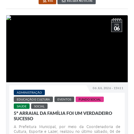
RSS
RECEBA NOTÍCIAS
JUL
06
06 JUL 2026 - 15h11
ADMINISTRAÇÃO
EDUCAÇÃO E CULTURA
EVENTOS
FUNDO SOCIAL
SAÚDE
SOCIAL
5º ARRAIAL DA FAMÍLIA FOI UM VERDADEIRO
SUCESSO
A Prefeitura Municipal, por meio da Coordenadoria de
Cultura, Esporte e Lazer, realizou no último sábado, 04 de