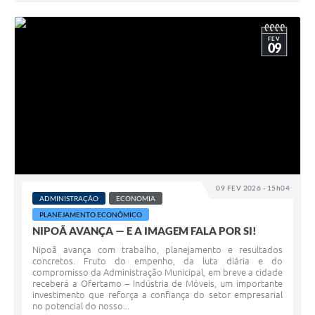
FEV
09
09 FEV 2026 - 15h04
ADMINISTRAÇÃO
ECONOMIA
PLANEJAMENTO ECONÔMICO
NIPOÃ AVANÇA — E A IMAGEM FALA POR SI!
Nipoã avança com trabalho, planejamento e resultados
concretos. Fruto do empenho, da luta diária e do
compromisso da Administração Municipal, em breve a cidade
receberá a Ofertamo – Indústria de Móveis, um importante
investimento que reforça a confiança do setor empresarial
no potencial do nosso...