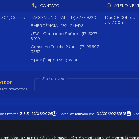
CONTATO
ATENDIMEN
º 304, Centro
PAÇO MUNICIPAL - (17) 3277-9220
Das 08:00hrs às 1
às 17:00hrs
EMERGÊNCIA - 192 - 24HRS
UBS - Centro de Saúde - (17) 3277-
9010
Conselho Tutelar 24hrs - (17) 99607-
3357
nipoa@nipoa.sp.gov.br
Seu e-mail
tter
sas novidades!
 do Sistema:
3.5.3 - 19/06/2026
Portal atualizado em:
04/08/2026 15:15
Dad
right Instar - 2006-2026. Todos os direitos reservados -
Instar Tecn
para melhorar a sua experiência de navegação. Ao continuar você concorda com 