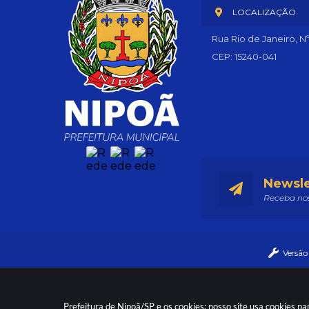
LOCALIZAÇÃO
Rua Rio de Janeiro, N
CEP: 15240-041
Newsle
Receba nos
Versão
© Copy
Prefeitura de Nipoã/SP e os cookies: nosso site usa cookies 