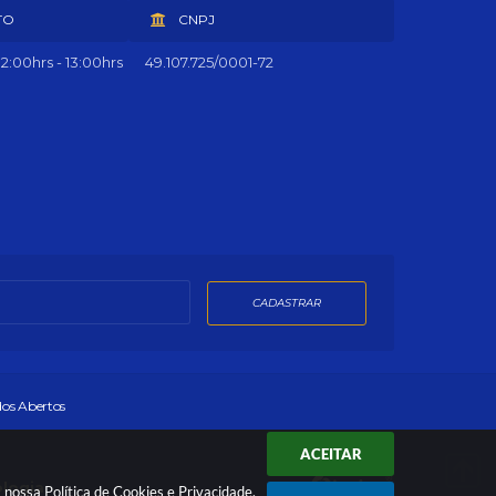
TO
CNPJ
2:00hrs - 13:00hrs
49.107.725/0001-72
CADASTRAR
os Abertos
ACEITAR
ologia
a nossa
Política de Cookies
e
Privacidade
.