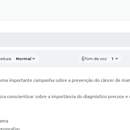
 MÍDIAS
RECEBA NOTÍCIAS
eitura:
Tom de voz:
u uma importante campanha sobre a prevenção do câncer de ma
 conscientizar sobre a importância do diagnóstico precoce e 
mama
amografias