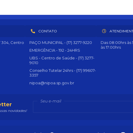
CONTATO
ATENDIMEN
º 304, Centro
PAÇO MUNICIPAL - (17) 3277-9220
Das 08:00hrs às 1
às 17:00hrs
EMERGÊNCIA - 192 - 24HRS
UBS - Centro de Saúde - (17) 3277-
9010
Conselho Tutelar 24hrs - (17) 99607-
3357
nipoa@nipoa.sp.gov.br
Seu e-mail
tter
sas novidades!