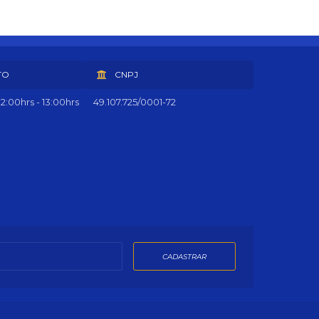
TO
CNPJ
2:00hrs - 13:00hrs
49.107.725/0001-72
CADASTRAR