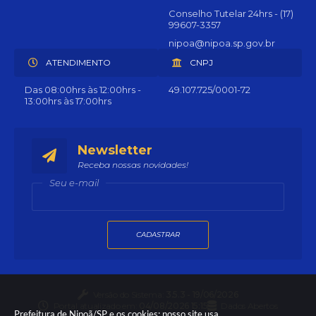
Conselho Tutelar 24hrs - (17)
99607-3357
nipoa@nipoa.sp.gov.br
ATENDIMENTO
CNPJ
Das 08:00hrs às 12:00hrs -
49.107.725/0001-72
13:00hrs às 17:00hrs
Newsletter
Receba nossas novidades!
Seu e-mail
CADASTRAR
Versão do Sistema:
3.5.3 - 19/06/2026
Portal atualizado em:
04/08/2026 15:15
Dados Abertos
Prefeitura de Nipoã/SP e os cookies: nosso site usa