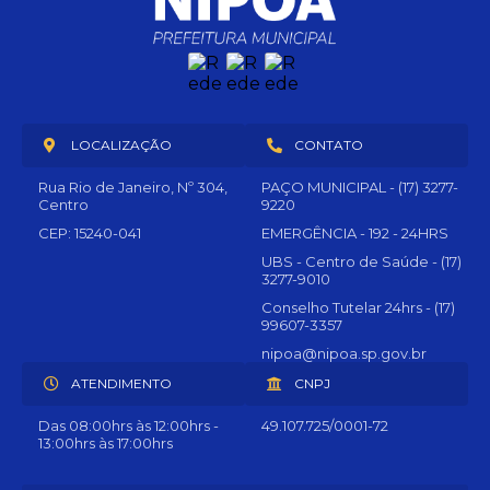
LOCALIZAÇÃO
CONTATO
Rua Rio de Janeiro, Nº 304,
PAÇO MUNICIPAL - (17) 3277-
Centro
9220
CEP: 15240-041
EMERGÊNCIA - 192 - 24HRS
UBS - Centro de Saúde - (17)
3277-9010
Conselho Tutelar 24hrs - (17)
99607-3357
nipoa@nipoa.sp.gov.br
ATENDIMENTO
CNPJ
Das 08:00hrs às 12:00hrs -
49.107.725/0001-72
13:00hrs às 17:00hrs