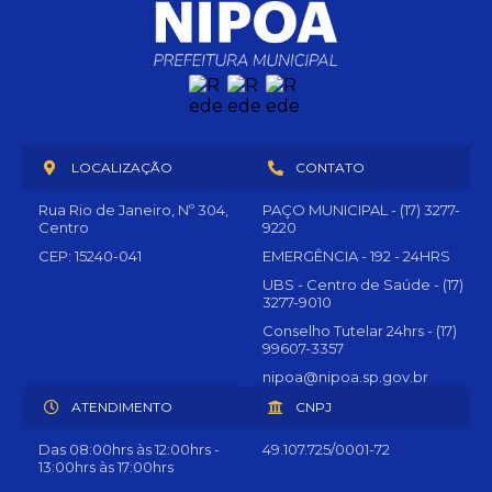
LOCALIZAÇÃO
CONTATO
Rua Rio de Janeiro, Nº 304,
PAÇO MUNICIPAL - (17) 3277-
Centro
9220
CEP: 15240-041
EMERGÊNCIA - 192 - 24HRS
UBS - Centro de Saúde - (17)
3277-9010
Conselho Tutelar 24hrs - (17)
99607-3357
nipoa@nipoa.sp.gov.br
ATENDIMENTO
CNPJ
Das 08:00hrs às 12:00hrs -
49.107.725/0001-72
13:00hrs às 17:00hrs