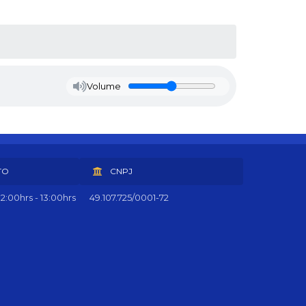
Volume
TO
CNPJ
2:00hrs - 13:00hrs
49.107.725/0001-72