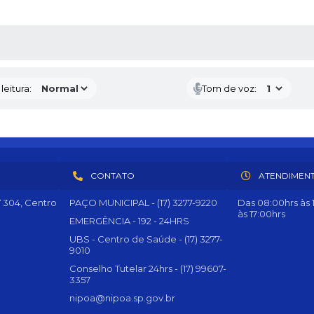
AS MÍDIAS
eitura:
Tom de voz:
CONTATO
ATENDIMEN
º 304, Centro
PAÇO MUNICIPAL - (17) 3277-9220
Das 08:00hrs às 1
às 17:00hrs
EMERGÊNCIA - 192 - 24HRS
UBS - Centro de Saúde - (17) 3277-
9010
Conselho Tutelar 24hrs - (17) 99607-
3357
nipoa@nipoa.sp.gov.br