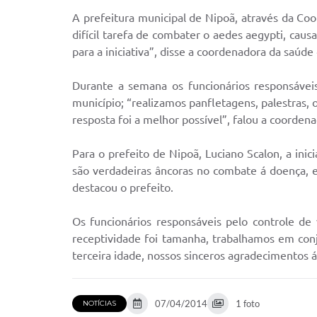
A
prefeitura municipal de Nipoã, através da Co
difícil tarefa de combater o aedes aegypti, ca
para a iniciativa”, disse a coordenadora da saúde 
Durante a semana os funcionários responsáveis 
município; “realizamos panfletagens, palestras, 
resposta foi a melhor possível”, falou a coordena
Para o prefeito de Nipoã, Luciano Scalon, a ini
são verdadeiras âncoras no combate á doença, el
destacou o prefeito.
Os funcionários responsáveis pelo controle d
receptividade foi tamanha, trabalhamos em conjun
terceira idade, nossos sinceros agradecimentos á
07/04/2014
1 foto
NOTÍCIAS