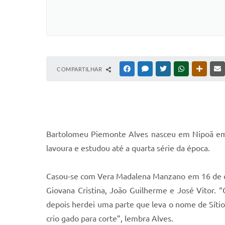
COMPARTILHAR
FACEBOOK
MESSENGER
TWITTER
WHATSAPP
OUTRAS
B
artolomeu Piemonte Alves nasceu em Nipoã em 2
lavoura e estudou até a quarta série da época.
Casou-se com Vera Madalena Manzano em 16 de dez
Giovana Cristina, João Guilherme e José Vitor. 
depois herdei uma parte que leva o nome de Sítio
crio gado para corte”, lembra Alves.