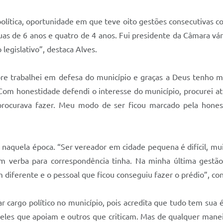
política, oportunidade em que teve oito gestões consecutivas c
uas de 6 anos e quatro de 4 anos. Fui presidente da Câmara v
legislativo”, destaca Alves.
re trabalhei em defesa do município e graças a Deus tenho 
Com honestidade defendi o interesse do município, procurei at
 procurava fazer. Meu modo de ser ficou marcado pela hones
r naquela época. “Ser vereador em cidade pequena é difícil, m
em verba para correspondência tinha. Na minha última gestã
diferente e o pessoal que ficou conseguiu fazer o prédio”, con
r cargo político no município, pois acredita que tudo tem sua é
s que apoiam e outros que criticam. Mas de qualquer maneira 