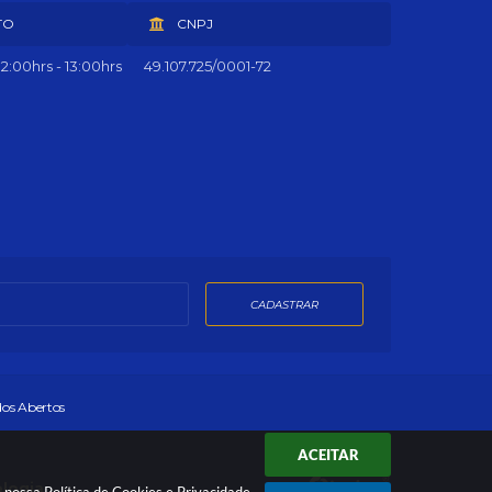
TO
CNPJ
2:00hrs - 13:00hrs
49.107.725/0001-72
CADASTRAR
os Abertos
ACEITAR
ologia