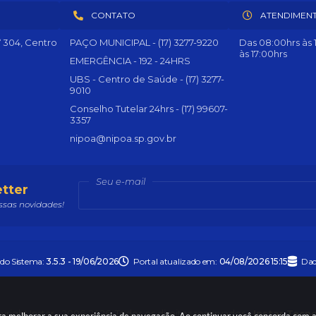
CONTATO
ATENDIMEN
º 304, Centro
PAÇO MUNICIPAL - (17) 3277-9220
Das 08:00hrs às 1
às 17:00hrs
EMERGÊNCIA - 192 - 24HRS
UBS - Centro de Saúde - (17) 3277-
9010
Conselho Tutelar 24hrs - (17) 99607-
3357
nipoa@nipoa.sp.gov.br
Seu e-mail
tter
sas novidades!
 do Sistema:
3.5.3 - 19/06/2026
Portal atualizado em:
04/08/2026 15:15
Dad
right Instar - 2006-2026. Todos os direitos reservados -
Instar Tecn