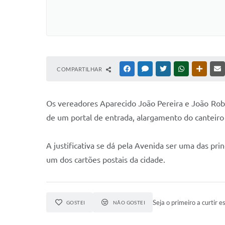
COMPARTILHAR
FACEBOOK
MESSENGER
TWITTER
WHATSAPP
OUTRAS
Os vereadores Aparecido João Pereira e João Robe
de um portal de entrada, alargamento do canteiro
A justificativa se dá pela Avenida ser uma das pri
um dos cartões postais da cidade.
Seja o primeiro a curtir es
GOSTEI
NÃO GOSTEI