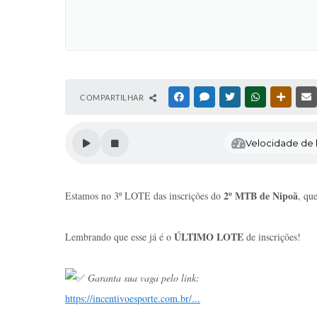
COMPARTILHAR
FACEBOOK
MESSENGER
TWITTER
WHATSAPP
OUTRAS
Velocidade de l
2º MTB de Nipoã
Estamos no 3º LOTE das inscrições do
, qu
ÚLTIMO LOTE
Lembrando que esse já é o
de inscrições!
Garanta sua vaga pelo link:
https://incentivoesporte.com.br/...