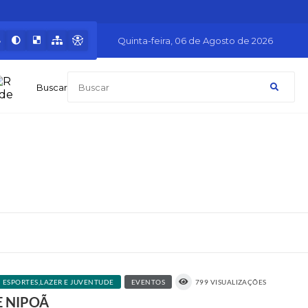
Quinta-feira
06 de Agosto de 2026
Buscar
ESPORTES,LAZER E JUVENTUDE
EVENTOS
799 VISUALIZAÇÕES
E NIPOÃ