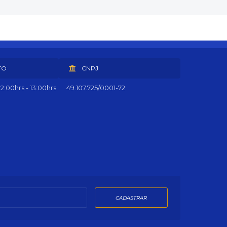
TO
CNPJ
2:00hrs - 13:00hrs
49.107.725/0001-72
CADASTRAR