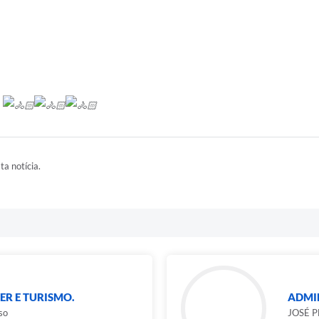
!
ta notícia.
ER E TURISMO.
ADMIN
so
JOSÉ 