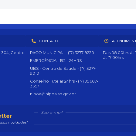
CONTATO
ATENDIMEN
º 304, Centro
PAÇO MUNICIPAL - (17) 3277-9220
Das 08:00hrs às 1
às 17:00hrs
EMERGÊNCIA - 192 - 24HRS
UBS - Centro de Saúde - (17) 3277-
9010
Conselho Tutelar 24hrs - (17) 99607-
3357
nipoa@nipoa.sp.gov.br
Seu e-mail
tter
sas novidades!