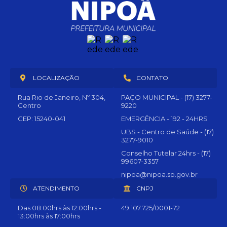
LOCALIZAÇÃO
CONTATO
Rua Rio de Janeiro, Nº 304,
PAÇO MUNICIPAL - (17) 3277-
Centro
9220
CEP: 15240-041
EMERGÊNCIA - 192 - 24HRS
UBS - Centro de Saúde - (17)
3277-9010
Conselho Tutelar 24hrs - (17)
99607-3357
nipoa@nipoa.sp.gov.br
ATENDIMENTO
CNPJ
Das 08:00hrs às 12:00hrs -
49.107.725/0001-72
13:00hrs às 17:00hrs