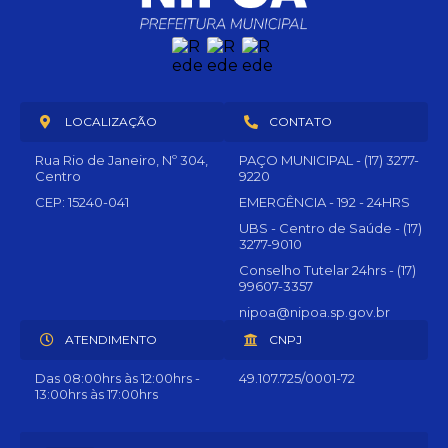
LOCALIZAÇÃO
CONTATO
Rua Rio de Janeiro, Nº 304,
PAÇO MUNICIPAL - (17) 3277-
Centro
9220
CEP: 15240-041
EMERGÊNCIA - 192 - 24HRS
UBS - Centro de Saúde - (17)
3277-9010
Conselho Tutelar 24hrs - (17)
99607-3357
nipoa@nipoa.sp.gov.br
ATENDIMENTO
CNPJ
Das 08:00hrs às 12:00hrs -
49.107.725/0001-72
13:00hrs às 17:00hrs