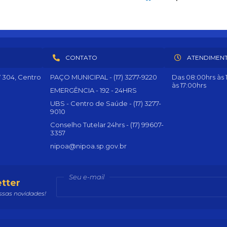
CONTATO
ATENDIMEN
º 304, Centro
PAÇO MUNICIPAL - (17) 3277-9220
Das 08:00hrs às 1
às 17:00hrs
EMERGÊNCIA - 192 - 24HRS
UBS - Centro de Saúde - (17) 3277-
9010
Conselho Tutelar 24hrs - (17) 99607-
3357
nipoa@nipoa.sp.gov.br
Seu e-mail
tter
sas novidades!