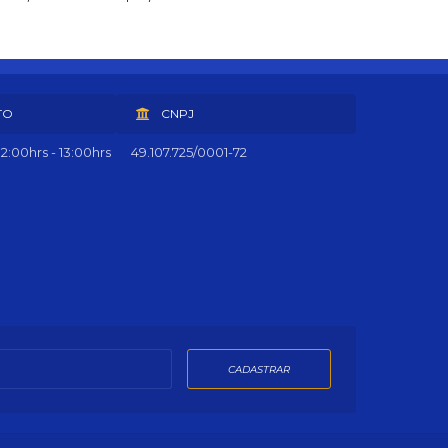
TO
CNPJ
2:00hrs - 13:00hrs
49.107.725/0001-72
CADASTRAR