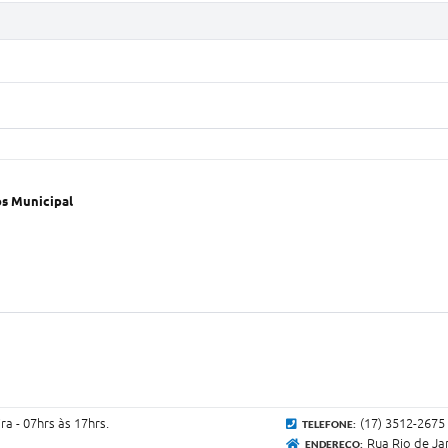
os Municipal
a - 07hrs às 17hrs.
(17) 3512-2675
TELEFONE:
Rua Rio de Ja
ENDEREÇO: