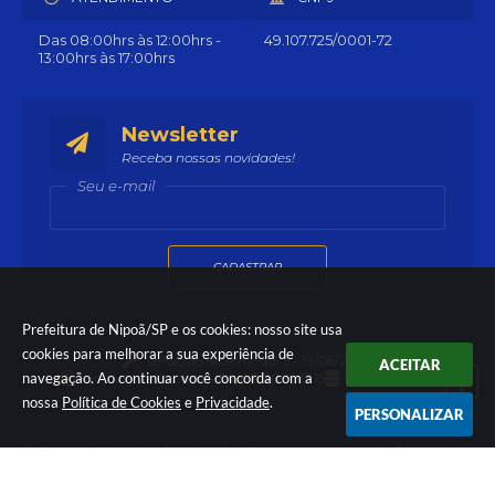
Das 08:00hrs às 12:00hrs -
49.107.725/0001-72
13:00hrs às 17:00hrs
Newsletter
Receba nossas novidades!
Seu e-mail
CADASTRAR
Prefeitura de Nipoã/SP e os cookies: nosso site usa
cookies para melhorar a sua experiência de
Versão do Sistema:
3.5.3 - 19/06/2026
ACEITAR
navegação. Ao continuar você concorda com a
Portal atualizado em:
04/08/2026 15:15
Dados Abertos
nossa
Política de Cookies
e
Privacidade
.
PERSONALIZAR
© Copyright Instar - 2006-2026. Todos os direitos
reservados -
Instar Tecnologia