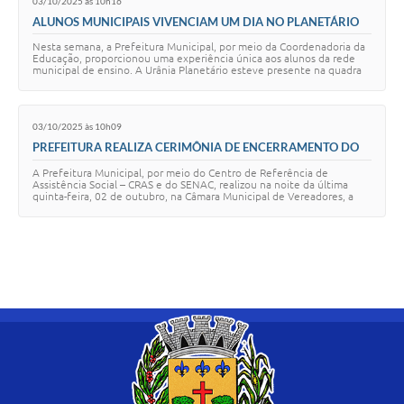
03/10/2025 às 10h16
ALUNOS MUNICIPAIS VIVENCIAM UM DIA NO PLANETÁRIO
Nesta semana, a Prefeitura Municipal, por meio da Coordenadoria da
Educação, proporcionou uma experiência única aos alunos da rede
municipal de ensino. A Urânia Planetário esteve presente na quadra
da E.M.E.F. Dr. Sidney…
03/10/2025 às 10h09
PREFEITURA REALIZA CERIMÔNIA DE ENCERRAMENTO DO
CURSO DE ASSISTENTE ADMINISTRATIVO
A Prefeitura Municipal, por meio do Centro de Referência de
Assistência Social – CRAS e do SENAC, realizou na noite da última
quinta-feira, 02 de outubro, na Câmara Municipal de Vereadores, a
cerimônia de encerramento do…