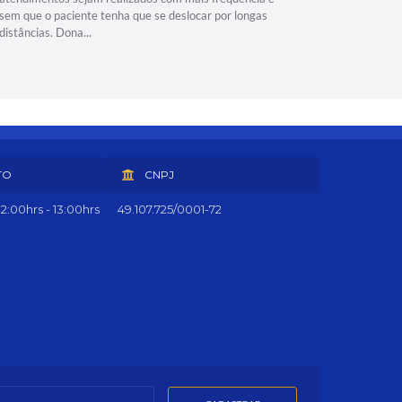
sem que o paciente tenha que se deslocar por longas
distâncias. Dona...
TO
CNPJ
2:00hrs - 13:00hrs
49.107.725/0001-72