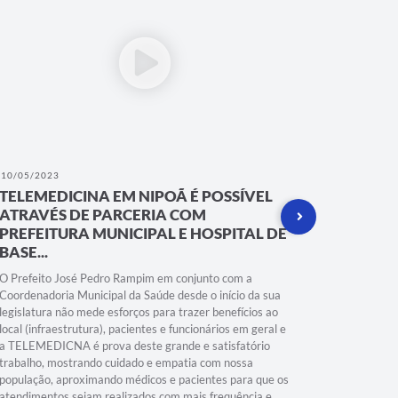
10/05/2023
05/05/202
TELEMEDICINA EM NIPOÃ É POSSÍVEL
TELEME
ATRAVÉS DE PARCERIA COM
DE SÃO
PREFEITURA MUNICIPAL E HOSPITAL DE
A BENEF
BASE...
O Prefeito José Pedro Rampim em conjunto com a
Coordenadoria Municipal da Saúde desde o início da sua
legislatura não mede esforços para trazer benefícios ao
local (infraestrutura), pacientes e funcionários em geral e
a TELEMEDICNA é prova deste grande e satisfatório
trabalho, mostrando cuidado e empatia com nossa
população, aproximando médicos e pacientes para que os
atendimentos sejam realizados com mais frequência e