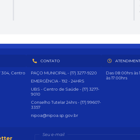
CONTATO
ATENDIMEN
º 304, Centro
PAÇO MUNICIPAL - (17) 3277-9220
Das 08:00hrs às 1
às 17:00hrs
EMERGÊNCIA - 192 - 24HRS
UBS - Centro de Saúde - (17) 3277-
9010
Conselho Tutelar 24hrs - (17) 99607-
3357
nipoa@nipoa.sp.gov.br
Seu e-mail
tter